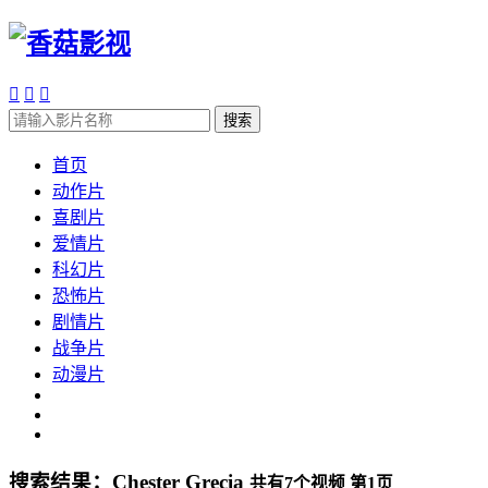



搜索
首页
动作片
喜剧片
爱情片
科幻片
恐怖片
剧情片
战争片
动漫片
搜索结果：
Chester Grecia
共有
7
个视频 第
1
页