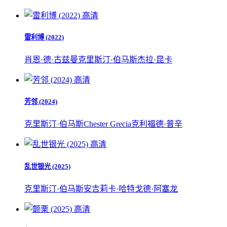
高清
雷利博 (2022)
肖恩·德·古兹曼
克里斯汀·伯马斯
杰拉·昆卡
高清
芳邻 (2024)
克里斯汀·伯马斯
Chester Grecia
克利福德·普辛
高清
乱世银光 (2025)
克里斯汀·伯马斯
安吉莉卡·哈特
戈德·阿塞龙
高清