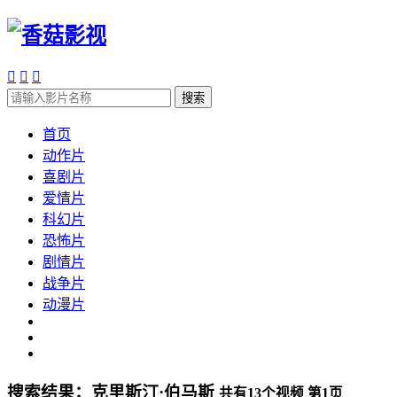



搜索
首页
动作片
喜剧片
爱情片
科幻片
恐怖片
剧情片
战争片
动漫片
搜索结果：
克里斯汀·伯马斯
共有
13
个视频 第
1
页