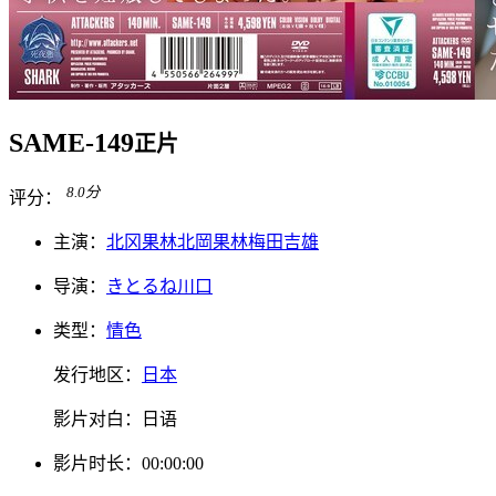
SAME-149
正片
8.0
分
评分：
主演：
北冈果林
北岡果林
梅田吉雄
导演：
きとるね川口
类型：
情色
发行地区：
日本
影片对白：
日语
影片
时长：
00:00:00