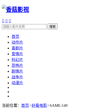



搜索
首页
动作片
喜剧片
爱情片
科幻片
恐怖片
剧情片
战争片
动漫片
当前位置：
首页
>
好看电影
>
SAME-149