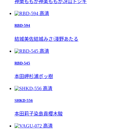
神樂ももか
神楽ももか
冴山トシキ
高清
RBD-594
結城美佐
結城みさ\
淺野あたる
高清
RBD-545
本田岬
杉浦ボッ樹
高清
SHKD-556
本田莉子
染島貢
櫻木駿
高清