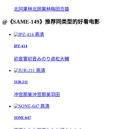
北冈果林
北岡果林
梅田吉雄
@《SAME-149》推荐同类型的好看电影
高清
IPZ-414
初音實
初音みのり
貞松大輔
高清
JUR-211
冲宫那美
沖宮那美
羽田
高清
SONE-647