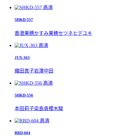
高清
SHKD-557
香澄果穗
かすみ果穂
セツネヒデユキ
高清
JUX-363
織田真子
岩澤
中田
高清
SHKD-556
本田莉子
染島貢
櫻木駿
高清
RBD-604