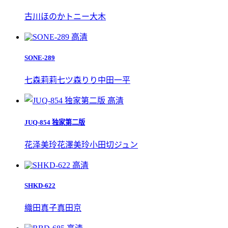
古川ほのか
トニー大木
高清
SONE-289
七森莉莉
七ツ森りり
中田一平
高清
JUQ-854 独家第二版
花泽美玲
花澤美玲
小田切ジュン
高清
SHKD-622
織田真子
真田京