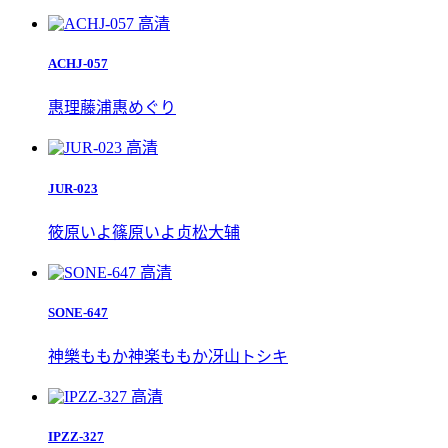
高清
ACHJ-057
惠理
藤浦惠
めぐり
高清
JUR-023
筱原いよ
篠原いよ
贞松大辅
高清
SONE-647
神樂ももか
神楽ももか
冴山トシキ
高清
IPZZ-327