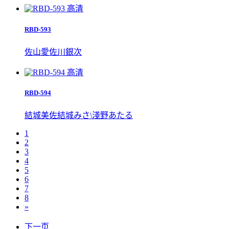
高清
RBD-593
佐山愛
佐川銀次
高清
RBD-594
結城美佐
結城みさ\
淺野あたる
1
2
3
4
5
6
7
8
»
下一页