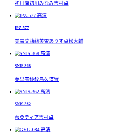
初川南
初川みなみ
吉村卓
高清
IPZ-577
美雪艾莉絲
美雪ありす
貞松大輔
高清
SNIS-368
美里有紗
鮫島
久道實
高清
SNIS-362
蒂亞
ティア
吉村卓
高清