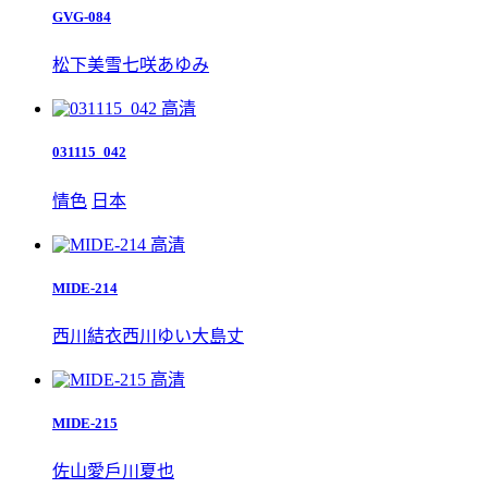
GVG-084
松下美雪
七咲あゆみ
高清
031115_042
情色
日本
高清
MIDE-214
西川結衣
西川ゆい
大島丈
高清
MIDE-215
佐山愛
戶川夏也