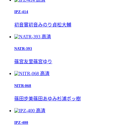
IPZ-414
初音實
初音みのり
貞松大輔
高清
NATR-393
篠宮友里
篠宮ゆり
高清
NITR-068
篠田步美
篠田あゆみ
杉浦ボッ樹
高清
IPZ-400