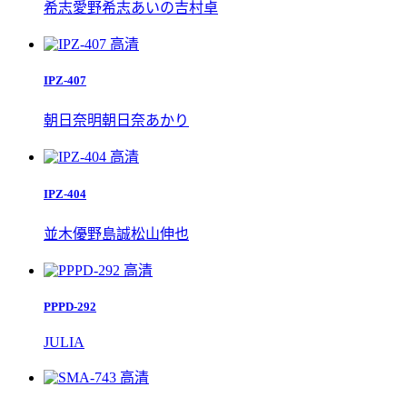
希志愛野
希志あいの
吉村卓
高清
IPZ-407
朝日奈明
朝日奈あかり
高清
IPZ-404
並木優
野島誠
松山伸也
高清
PPPD-292
JULIA
高清