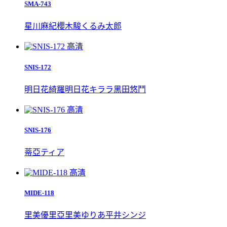
SMA-743
星川麻紀
櫻木駿
くるみ太郎
高清
SNIS-172
明日花綺羅
明日花キララ
黑田悠鬥
高清
SNIS-176
蒂亞
ティア
高清
MIDE-118
里美優里亞
里美ゆりあ
平井シンジ