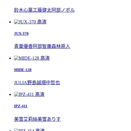
鈴木心葉
工藤健太
阿部ノボル
高清
JUX-370
青葉優香
阿部智廣
森林原人
高清
MIDE-128
JULIA
野島誠
畑中哲也
高清
IPZ-411
美雪艾莉絲
美雪ありす
高清