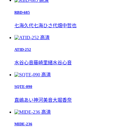
高清
RBD-685
七海久代
七海ひさ代
畑中哲也
高清
ATID-252
水谷心音
藤崎里緒
水谷心音
高清
SQTE-090
直嶋あい
神河美音
大堀香奈
高清
MIDE-236