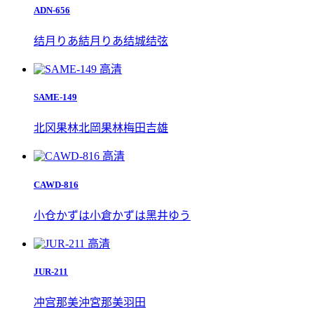
ADN-656
结月りあ
結月りあ
结城结弦
高清
SAME-149
北冈果林
北岡果林
梅田吉雄
高清
CAWD-816
小仓かずは
小倉かずは
黑井ゆう
高清
JUR-211
冲宫那美
沖宮那美
羽田