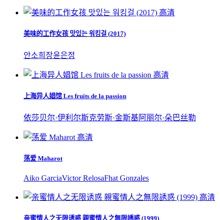
高清
美味的工作女孩 맛있는 워킹걸 (2017)
안소희
장윤
은정
高清
上海异人娼馆 Les fruits de la passion
依莎贝尔·伊利尔斯
克劳斯·金斯基
阿丽尔·朵巴丝勒
高清
荡爱 Maharot
Aiko Garcia
Victor Relosa
Fhat Gonzales
高清
亲蜜情人之无限诱惑 親蜜情人之無限誘惑 (1999)