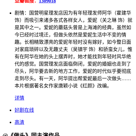
豆瓣链接：
1309018
剧情：
国营明星理发店因为有年轻理发师阿华（霍建华
饰）而吸引来诸多各式各样女人，爱妮（关之琳 饰）就
是其中之一。爱妮的蘑菇头曾是上海滩的经典，虽然如
今已经时过境迁，但做头依然是爱妮生活中不变的情
趣。长相精致漂亮的爱妮年轻时没有嫁好，如今整日面
对家庭琐碎以及无趣丈夫（吴镇宇 饰）和骄蛮女儿，惟
有在阿华在她的头上摆弄时，她才能找到年轻时风华绝
代的感觉。国营理发店面临倒闭，爱妮的婚姻也走到了
尽头，阿华要去新的地方工作，爱妮的时代似乎要彻底
走到尽头。有一天，阿华提出帮爱妮最后一次做头……
本片根据著名女作家唐颖小说《红颜》改编。
详情
好剧在线
高清
@《做头》同主演作品