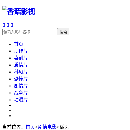



搜索
首页
动作片
喜剧片
爱情片
科幻片
恐怖片
剧情片
战争片
动漫片
当前位置：
首页
>
剧情电影
>
做头