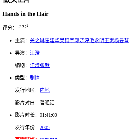
Hands in the Hair
2.0
分
评分：
主演：
关之琳
霍建华
吴镇宇
郭晓婷
毛永明
王惠
杨曼琴
导演：
江澄
编剧：
江澄
张献
类型：
剧情
发行地区：
内地
影片对白：
普通话
影片
时长：
01:41:00
发行
年份：
2005