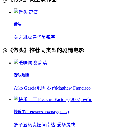
高清
做头
关之琳
霍建华
吴镇宇
@《做头》推荐同类型的剧情电影
高清
暧昧陶魂
Aiko Garcia
毛伊.泰勒
Matthew Francisco
高清
快乐工厂 Pleasure Factory (2007)
罗子涵
杨贵媚
阿南达·爱华灵咸