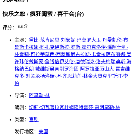
快乐之旅 / 疯狂闺蜜 / 喜干会(台)
0.0
分
评分：
主演：
黛比·范
肯尼思·刘
安妮·玛莫罗
大卫·丹曼
凯伦·布
鲁斯
卡拉娜·科扎克
伊斯拉·罗斯·霍尔
克洛伊·潘
阿什利·
朴
雪莉·可拉
蒂莫西·西蒙斯
尼古拉斯·卡雷拉
萨布丽娜·吴
许玮伦
戴斯蒙·詹
钱信伊
艾伦·唐
德瑞克·洛夫
梅瑞迪斯·海
格纳
巴朗·戴维斯
吴育刚
罗海因·阿罗拉
亚历山大·霍吉
维
克多·刘
关永扬
洛瑞·坦·齐恩
莉莲·林
金大贤
克里斯汀·李
帕
导演：
阿黛勒·林
编剧：
切莉·切瓦普拉瓦杜姆隆
特雷莎·萧
阿黛勒·林
类型：
喜剧
发行地区：
美国