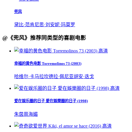
兜风
黛比·范
肯尼思·刘
安妮·玛莫罗
@《兜风》推荐同类型的喜剧电影
高清
幸福的黄色电影 Torremolinos 73 (2003)
哈维尔·卡马拉
坎德拉·佩尼亚
胡安·迭戈
高清
爱在娱乐圈的日子 愛在娛樂圈的日子 (1998)
朱茵
周海媚
高清