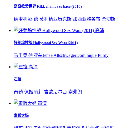
奇奇欲爱世界 Kiki, el amor se hace (2016)
纳塔利娅·德·莫利纳
亚历克斯·加西亚
雅各布·桑切斯
高清
好莱坞性战 Hollywood Sex Wars (2011)
马里奥·迪亚兹
Jenae Altschwager
Dominique Purdy
高清
左拉
泰勒·佩姬
丽莉·吉欧
尼尔西·索弗朗
高清
毒贩大妈