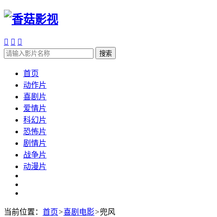



搜索
首页
动作片
喜剧片
爱情片
科幻片
恐怖片
剧情片
战争片
动漫片
当前位置：
首页
>
喜剧电影
>
兜风