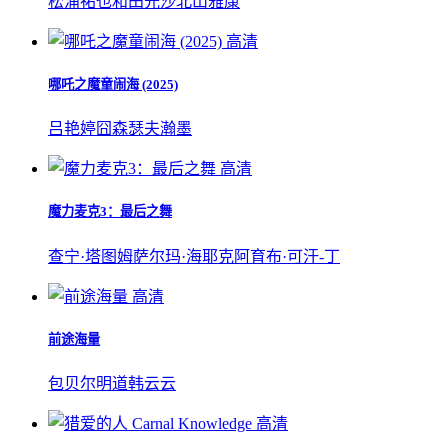
松浦祐也
和田光沙
北山雅康
高清
哪吒之魔童闹海 (2025)
吕艳婷
囧森瑟夫
瀚墨
高清
魔力麦克3：最后之舞
查宁·塔图姆
萨尔玛·海耶克
阿育布·可汗-丁
高清
前途海量
包贝尔
明道
韩云云
高清