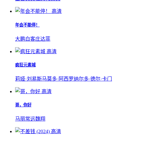
高清
年会不能停！
大鹏
白客
庄达菲
高清
疯狂元素城
莉娅·刘易斯
马莫多·阿西
罗纳尔多·德尔·卡门
高清
哥，你好
马丽
常远
魏翔
高清