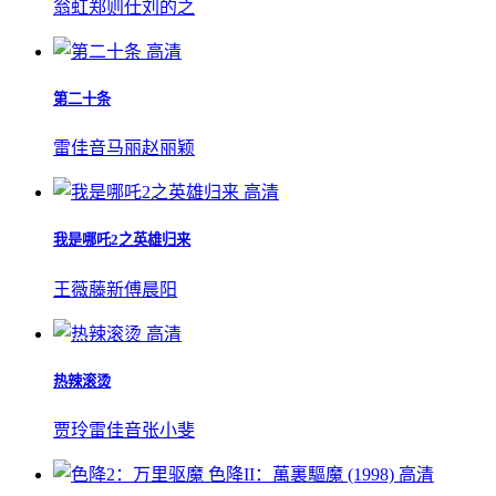
翁虹
郑则仕
刘的之
高清
第二十条
雷佳音
马丽
赵丽颖
高清
我是哪吒2之英雄归来
王薇
藤新
傅晨阳
高清
热辣滚烫
贾玲
雷佳音
张小斐
高清