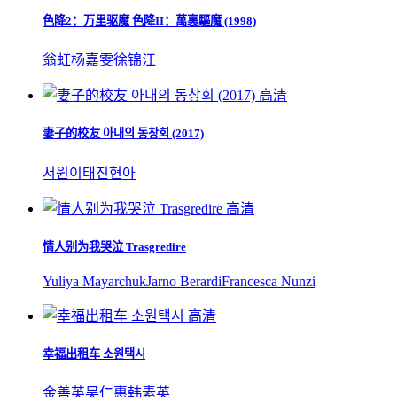
色降2：万里驱魔 色降II：萬裏驅魔 (1998)
翁虹
杨嘉雯
徐锦江
高清
妻子的校友 아내의 동창회 (2017)
서원
이태진
현아
高清
情人别为我哭泣 Trasgredire
Yuliya Mayarchuk
Jarno Berardi
Francesca Nunzi
高清
幸福出租车 소원택시‎
金善英
吴仁惠
韩素英