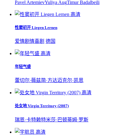
Pavel Artemiev
Yuliya Aug
Timur Badalbeili
高清
性窦初开 Liegen Lernen
爱情
剧情
喜剧
德国
高清
年轻气盛
蕾切尔·薇兹
简·方达
迈克尔·凯恩
高清
处女地 Virgin Territory (2007)
瑞恩·卡特赖特
米莎·巴顿
蒂姆·罗斯
高清