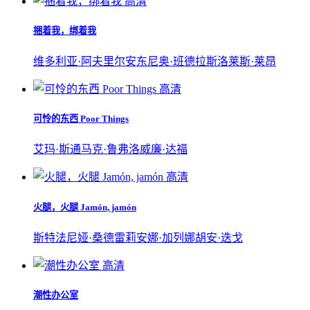
高清
捆着我，绑着我
维多利亚·阿夫里尔
安东尼奥·班德拉斯
洛莱斯·莱昂
高清
可怜的东西 Poor Things
艾玛·斯通
马克·鲁弗洛
威廉·达福
高清
火腿，火腿 Jamón, jamón
斯特法尼娅·桑德雷莉
安娜·加列娜
胡安·迭戈
高清
潮性办公室