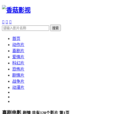



搜索
首页
动作片
喜剧片
爱情片
科幻片
恐怖片
剧情片
战争片
动漫片
喜剧电影
剧情 共有
120
个影片 第
1
页