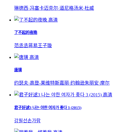
琳德西·冯塞卡
迈克尔·道尼格
汤米·杜威
高清
了不起的夜晚
范丞丞
蒋易
王子璇
高清
唐璜
约瑟夫·高登-莱维特
斯嘉丽·约翰逊
朱丽安·摩尔
高清
君子好逑3 나는 야한 여자가 좋다 3 (2015)
강필선
손가람