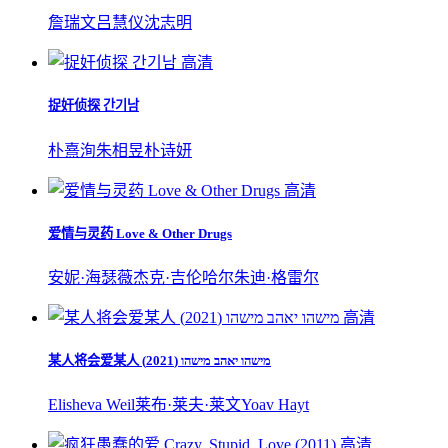
詹瑞文
吕慧仪
沈志明
高清
捉奸侦探 간기남
朴熹洵
朱相昱
朴诗妍
高清
爱情与灵药 Love & Other Drugs
安妮·海瑟薇
杰克·吉伦哈尔
朱迪·格雷尔
高清
某人将会爱某人 מישהו יאהב מישהו (2021)
Elisheva Weil
莱布·莱夫·莱文
Yoav Hayt
高清