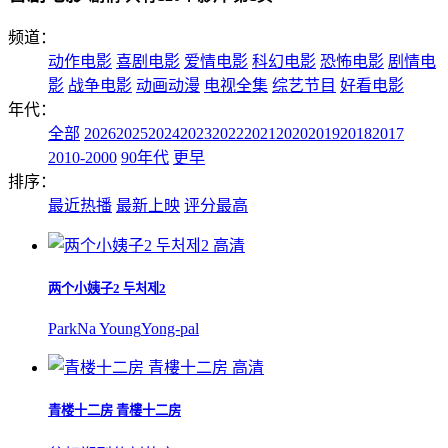
频道：
动作电影
喜剧电影
爱情电影
科幻电影
恐怖电影
剧情电
影
战争电影
动画动漫
电视全集
综艺节目
好看电影
年代：
全部
2026
2025
2024
2023
2022
2021
2020
2019
2018
2017
2010-2000
90年代
更早
排序：
最近热播
最新上映
评分最高
高清
两个小姨子2 두처제2
Park
Na Young
Yong-pal
高清
青楼十二房 青樓十二房