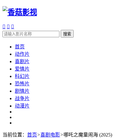



搜索
首页
动作片
喜剧片
爱情片
科幻片
恐怖片
剧情片
战争片
动漫片
当前位置：
首页
>
喜剧电影
>
哪吒之魔童闹海 (2025)