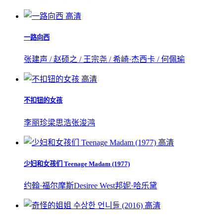
高清
一路向西
张建声 / 赵硕之 / 王宗尧 / 希崎·杰西卡 / 何佩瑜
高清
不扣钮的女孩
李丽珍
梁思浩
张浚鸿
高清
少妇和女孩们 Teenage Madam (1977)
约翰·福尔摩斯
Desiree West
邦妮·哈乐黛
高清