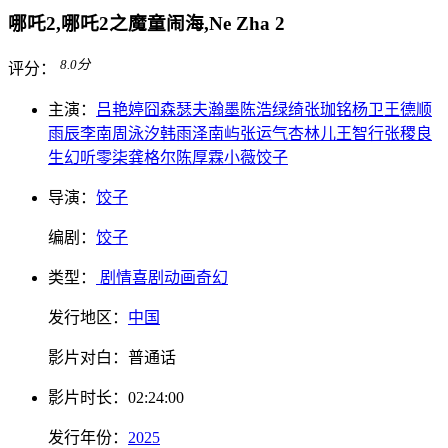
哪吒2,哪吒2之魔童闹海,Ne Zha 2
8.0
分
评分：
主演：
吕艳婷
囧森瑟夫
瀚墨
陈浩
绿绮
张珈铭
杨卫
王德顺
雨辰
李南
周泳汐
韩雨泽
南屿
张运气
杏林儿
王智行
张稷
良
生
幻听
零柒
龚格尔
陈厚霖
小薇
饺子
导演：
饺子
编剧：
饺子
类型：
剧情
喜剧
动画
奇幻
发行地区：
中国
影片对白：
普通话
影片
时长：
02:24:00
发行
年份：
2025