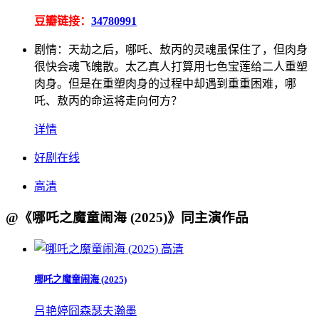
豆瓣链接：
34780991
剧情：
天劫之后，哪吒、敖丙的灵魂虽保住了，但肉身
很快会魂飞魄散。太乙真人打算用七色宝莲给二人重塑
肉身。但是在重塑肉身的过程中却遇到重重困难，哪
吒、敖丙的命运将走向何方？
详情
好剧在线
高清
@《哪吒之魔童闹海 (2025)》同主演作品
高清
哪吒之魔童闹海 (2025)
吕艳婷
囧森瑟夫
瀚墨