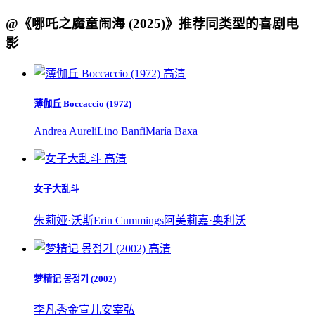
@《哪吒之魔童闹海 (2025)》推荐同类型的喜剧电
影
高清
薄伽丘 Boccaccio (1972)
Andrea Aureli
Lino Banfi
María Baxa
高清
女子大乱斗
朱莉娅·沃斯
Erin Cummings
阿美莉嘉·奥利沃
高清
梦精记 몽정기 (2002)
李凡秀
金宣儿
安宰弘