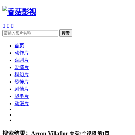



搜索
首页
动作片
喜剧片
爱情片
科幻片
恐怖片
剧情片
战争片
动漫片
搜索结果：
Arron Villaflor
共有
2
个视频 第
1
页