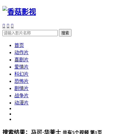



搜索
首页
动作片
喜剧片
爱情片
科幻片
恐怖片
剧情片
战争片
动漫片
搜索结果：
马可·华莱士
共有
5
个视频 第
1
页