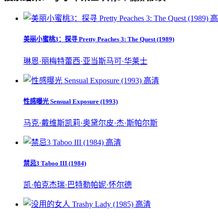
高
美丽小蜜桃3：探寻 Pretty Peaches 3: The Quest (1989)
琳恩·丽梅
特蕾西·亚当斯
马可·华莱士
高清
性感曝光 Sensual Exposure (1993)
马克·戴维斯
凯莉·奥黛尔
皮·杰·斯帕尔斯
高清
禁忌3 Taboo III (1984)
凯·帕克
杰瑞·巴特勒
帕妮·怀尔德
高清