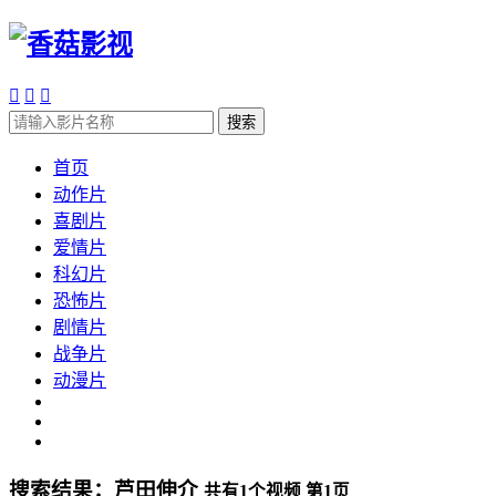



搜索
首页
动作片
喜剧片
爱情片
科幻片
恐怖片
剧情片
战争片
动漫片
搜索结果：
芦田伸介
共有
1
个视频 第
1
页