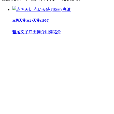
高清
赤色天使 赤い天使 (1966)
若尾文子
芦田伸介
川津祐介