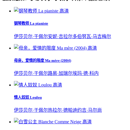
高清
钢琴教师 La pianiste
伊莎贝尔·于佩尔
安妮·吉拉尔多
伯努瓦·马吉梅尔
高清
母亲，爱情的限度 Ma mère (2004)
伊莎贝尔·于佩尔
路易·加瑞尔
埃玛·德·科内
高清
情人奴奴 Loulou
伊莎贝尔·于佩尔
热拉尔·德帕迪约
吉·马尔尚
高清