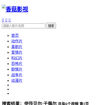



搜索
首页
动作片
喜剧片
爱情片
科幻片
恐怖片
剧情片
战争片
动漫片
搜索结果：
伊莎贝尔·于佩尔
共有
6
个视频 第
1
页