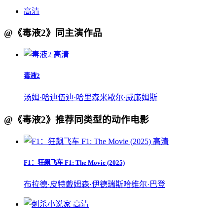
高清
@《毒液2》同主演作品
高清
毒液2
汤姆·哈迪
伍迪·哈里森
米歇尔·威廉姆斯
@《毒液2》推荐同类型的动作电影
高清
F1：狂飙飞车 F1: The Movie (2025)
布拉德·皮特
戴姆森·伊德瑞斯
哈维尔·巴登
高清