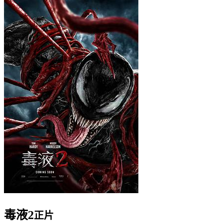
毒液2
正片