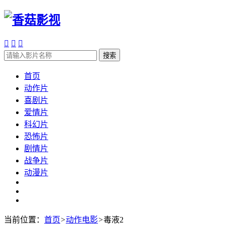



搜索
首页
动作片
喜剧片
爱情片
科幻片
恐怖片
剧情片
战争片
动漫片
当前位置：
首页
>
动作电影
>
毒液2