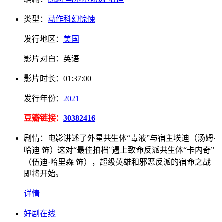
类型：
动作
科幻
惊悚
发行地区：
美国
影片对白：
英语
影片
时长：
01:37:00
发行
年份：
2021
豆瓣链接：
30382416
剧情：
电影讲述了外星共生体“毒液”与宿主埃迪（汤姆·
哈迪 饰）这对“最佳拍档”遇上致命反派共生体“卡内奇”
（伍迪·哈里森 饰），超级英雄和邪恶反派的宿命之战
即将开始。
详情
好剧在线