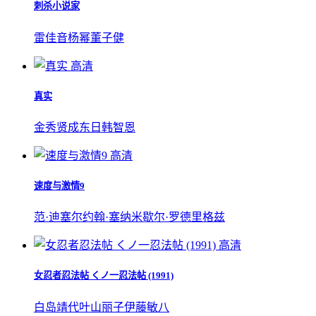
刺杀小说家
雷佳音
杨幂
董子健
高清
真实
金秀贤
成东日
韩智恩
高清
速度与激情9
范·迪塞尔
约翰·塞纳
米歇尔·罗德里格兹
高清
女忍者忍法帖 くノ一忍法帖 (1991)
白岛靖代
叶山丽子
伊藤敏八