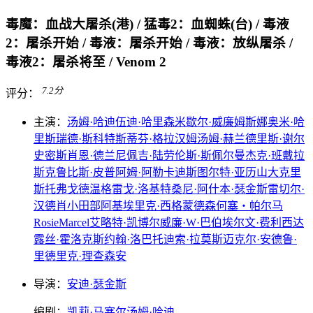
毒魔：血战大屠杀(港) / 猛毒2：血蜘蛛(台) / 毒液
2：屠杀开始 / 毒液：屠杀开始 / 毒液：放纵屠杀 /
毒液2：屠杀将至 / Venom 2
7.2
分
评分：
主演：
汤姆·哈迪
伍迪·哈里森
米歇尔·威廉姆斯
娜奥米·哈
里斯
瑞德·斯科特
斯蒂芬·格拉汉姆
汤姆·赫兰德
里斯·谢尔
史密斯
肖恩·德兰尼
佩吉·陆
劳伦斯·斯佩尔曼
杰克·班戴拉
斯克鲁比斯·皮普
阿姆·阿勒卡迪
斯图尔特·亚历山大
克里
斯托弗戈德温
格雷戈·洛基特
桑尼·阿什本·瑟金斯
雷切尔·
汉德肖
小田部阿基
埃里克·西格蒙德森
何塞‧帕尔马
Rosie
Marcel
艾略特·凯博尔
威廉·W·巴伯
埃尔文·费利西达
露丝·霍洛克斯
约翰·洛巴托
迪索·拉莫斯
迈克尔·安德鲁·
里德
里克·理查森
安
导演：
安迪·瑟金斯
编剧：
凯莉·马塞尔
汤姆·哈迪