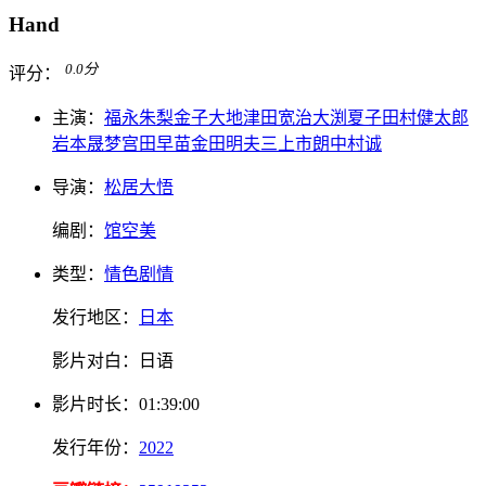
Hand
0.0
分
评分：
主演：
福永朱梨
金子大地
津田宽治
大渕夏子
田村健太郎
岩本晟梦
宫田早苗
金田明夫
三上市朗
中村诚
导演：
松居大悟
编剧：
馆空美
类型：
情色
剧情
发行地区：
日本
影片对白：
日语
影片
时长：
01:39:00
发行
年份：
2022