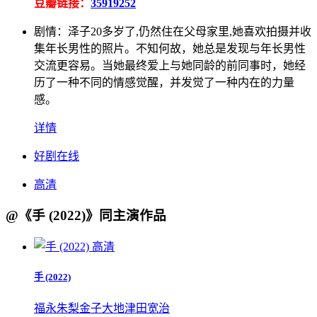
豆瓣链接：
35919252
剧情：
泽子20多岁了,仍然住在父母家里,她喜欢拍摄并收
集年长男性的照片。不知何故，她总是发现与年长男性
交流更容易。当她最终爱上与她同龄的前同事时，她经
历了一种不同的情感觉醒，并发觉了一种内在的力量
感。
详情
好剧在线
高清
@《手 (2022)》同主演作品
高清
手 (2022)
福永朱梨
金子大地
津田宽治