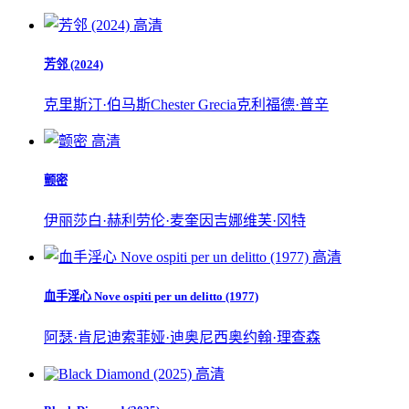
高清
芳邻 (2024)
克里斯汀·伯马斯
Chester Grecia
克利福德·普辛
高清
颤密
伊丽莎白·赫利
劳伦·麦奎因
吉娜维芙·冈特
高清
血手淫心 Nove ospiti per un delitto (1977)
阿瑟·肯尼迪
索菲娅·迪奥尼西奥
约翰·理查森
高清