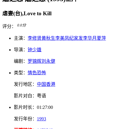
虐妻(台),Love to Kill
0.0
分
评分：
主演：
李修贤
黄秋生
李美凤
纪家发
李华月
夏萍
导演：
钟少雄
编剧：
罗锦辉
刘永健
类型：
情色
恐怖
发行地区：
中国香港
影片对白：
粤语
影片
时长：
01:27:00
发行
年份：
1993