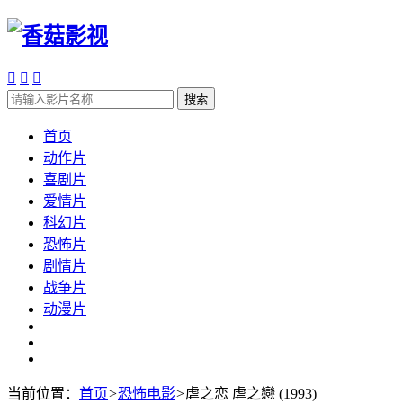



搜索
首页
动作片
喜剧片
爱情片
科幻片
恐怖片
剧情片
战争片
动漫片
当前位置：
首页
>
恐怖电影
>
虐之恋 虐之戀 (1993)