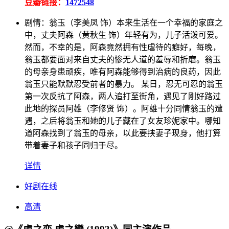
豆瓣链接：
1472548
剧情：
翁玉（李美凤 饰）本来生活在一个幸福的家庭之
中，丈夫阿森（黄秋生 饰）年轻有为，儿子活泼可爱。
然而，不幸的是，阿森竟然拥有性虐待的癖好，每晚，
翁玉都要面对来自丈夫的惨无人道的羞辱和折磨。翁玉
的母亲身患顽疾，唯有阿森能够得到治病的良药，因此
翁玉只能默默忍受前者的暴力。 某日，忍无可忍的翁玉
第一次反抗了阿森，两人追打至街角，遇见了刚好路过
此地的探员阿雄（李修贤 饰）。阿雄十分同情翁玉的遭
遇，之后将翁玉和她的儿子藏在了女友珍妮家中。哪知
道阿森找到了翁玉的母亲，以此要挟妻子现身，他打算
带着妻子和孩子同归于尽。
详情
好剧在线
高清