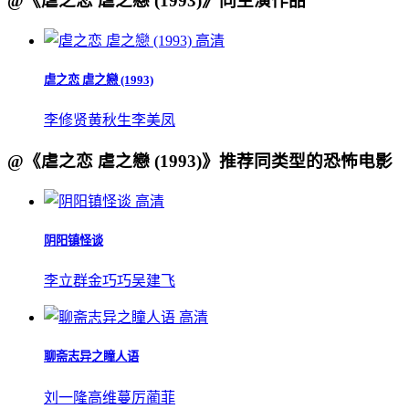
@《虐之恋 虐之戀 (1993)》同主演作品
高清
虐之恋 虐之戀 (1993)
李修贤
黄秋生
李美凤
@《虐之恋 虐之戀 (1993)》推荐同类型的恐怖电影
高清
阴阳镇怪谈
李立群
金巧巧
吴建飞
高清
聊斋志异之瞳人语
刘一隆
高维蔓
厉蔺菲