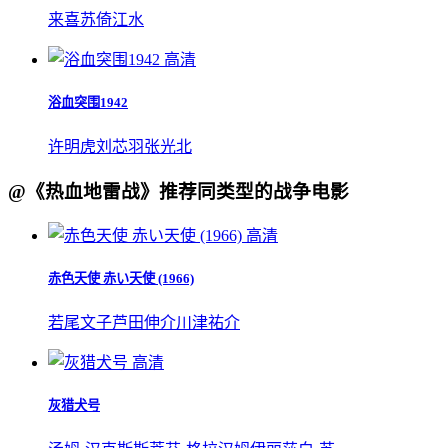
来喜
苏倚
江水
高清
浴血突围1942
许明虎
刘芯羽
张光北
@《热血地雷战》推荐同类型的战争电影
高清
赤色天使 赤い天使 (1966)
若尾文子
芦田伸介
川津祐介
高清
灰猎犬号