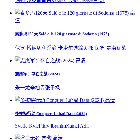
汤姆·汉克斯
斯蒂芬·格拉汉姆
伊丽莎白·苏
高
清
索多玛120天 Salò o le 120 giornate di Sodoma (1975)
保罗·博纳切利
乔治·卡塔尔迪
翁贝托·保罗·昆塔瓦莱
高清
志愿军：存亡之战 (2024)
朱一龙
辛柏青
张子枫
高清
多拉特行动 Conquer: Lahad Datu (2024)
Syafiq Kyle
Fikry Ibrahim
Kamal Adli
高清