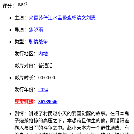
8.0
分
评分：
主演：
来喜
苏倚
江水
孟繁淼
杨清文
刘惠
导演：
焦晓雨
类型：
剧情
战争
发行地区：
内地
影片对白：
普通话
影片
时长：
00:00:00
发行
年份：
2024
豆瓣链接：
36789046
剧情：
讲述了村民赵小天的爱国觉醒的故事。在日本鬼
子烧杀抢掠的高压之下，本想苟且偷生的他，阴错阳差
卷入与日军的斗争之中。赵小天本为一个野性顽皮、有