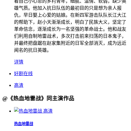
着自己小心思的乡村青年，细腻、温情、软弱，缺少英
雄气质。他加入抗日队伍的最初目的只是想为亲人报
仇，早日娶上心爱的姑娘。在新四军游击队队长江大江
的帮助下，赵小天渐渐成长，明白了民族大义，坚定了
革命信念，逐渐成长为一名坚强的革命战士。他和战友
们利用自制地雷战术，多次打击前来扫荡的日本鬼子，
并最终把盘踞在赵家集附近的日军全部消灭，成为远近
闻名的抗日英雄。
详情
好剧在线
高清
@《热血地雷战》同主演作品
高清
热血地雷战