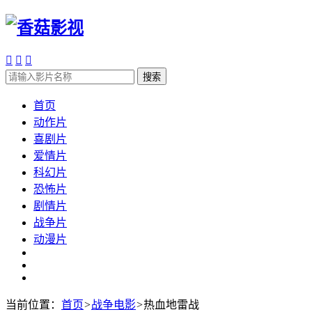



搜索
首页
动作片
喜剧片
爱情片
科幻片
恐怖片
剧情片
战争片
动漫片
当前位置：
首页
>
战争电影
>
热血地雷战