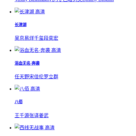
高清
长津湖
吴京
易烊千玺
段奕宏
高清
浴血无名·奔袭
任天野
宋佳伦
罗立群
高清
八佰
王千源
张译
姜武
高清