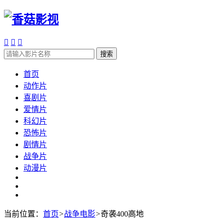



搜索
首页
动作片
喜剧片
爱情片
科幻片
恐怖片
剧情片
战争片
动漫片
当前位置：
首页
>
战争电影
>
奇袭400高地