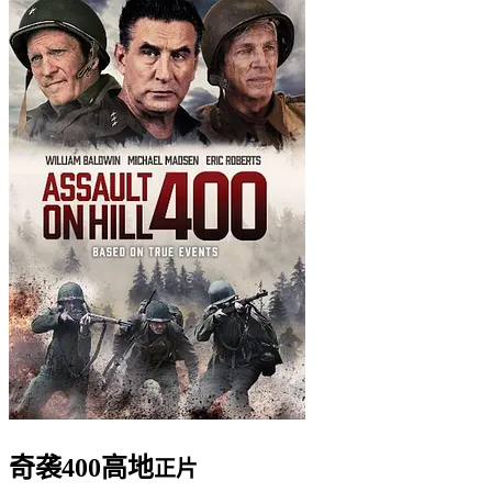
奇袭400高地
正片