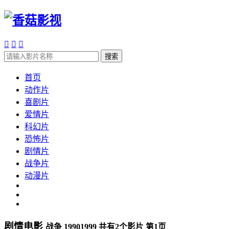



搜索
首页
动作片
喜剧片
爱情片
科幻片
恐怖片
剧情片
战争片
动漫片
剧情电影
战争 19901999 共有
2
个影片 第
1
页