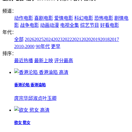
频道：
动作电影
喜剧电影
爱情电影
科幻电影
恐怖电影
剧情电
影
战争电影
动画动漫
电视全集
综艺节目
好看电影
年代：
全部
2026
2025
2024
2023
2022
2021
2020
2019
2018
2017
2010-2000
90年代
更早
排序：
最近热播
最新上映
评分最高
高清
香港沦陷 香港淪陷
庹宗华
邱淑贞
叶玉卿
高清
欲女 慾女