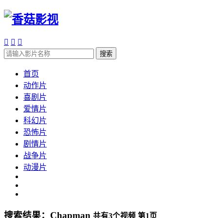



搜索
首页
动作片
喜剧片
爱情片
科幻片
恐怖片
剧情片
战争片
动漫片
搜索结果：
Chapman
共有
3
个视频 第
1
页