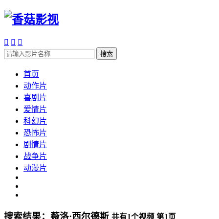



搜索
首页
动作片
喜剧片
爱情片
科幻片
恐怖片
剧情片
战争片
动漫片
搜索结果：
薇洛·西尔德斯
共有
1
个视频 第
1
页