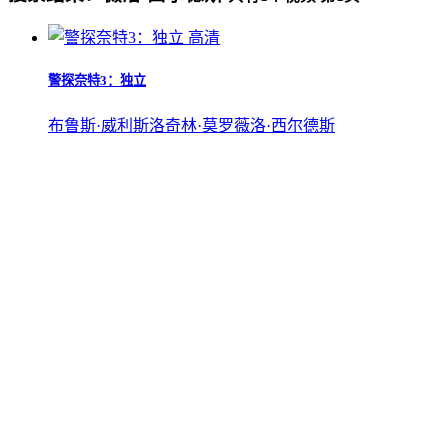
高清
警探奈特3：独立
布鲁斯·威利斯
洛奇林·莫罗
薇洛·西尔德斯